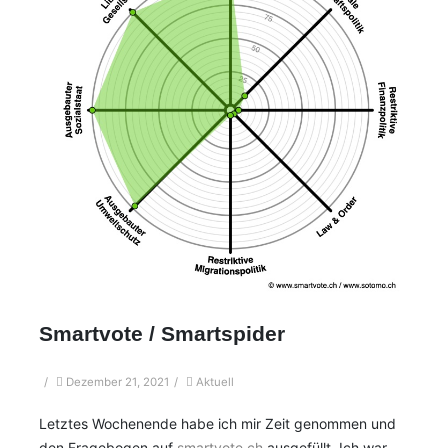
Smartvote / Smartspider
/
Dezember 21, 2021
/
Aktuell
Letztes Wochenende habe ich mir Zeit genommen und
den Fragebogen auf
smartvote.ch
ausgefüllt. Ich war