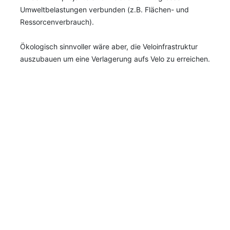
Umweltbelastungen verbunden (z.B. Flächen- und
Ressorcenverbrauch).
Ökologisch sinnvoller wäre aber, die Veloinfrastruktur
auszubauen um eine Verlagerung aufs Velo zu erreichen.
Fazit
Die Ziele der Intitiative „Förderung des öffentlichen
Verkehrs“ und „finanzielle Entlastung der Bevölkerung“
sind zu begrüssen und eigentlich unterstützenswert. Der
gewählte Weg erreicht aber nicht die bedürftigsten der
Bevölkerung und hat ungewollte Nebenwirkungen.
Daher lehne ich die Initiative ab.
28.9.2025
Abstimmung
Adrian
Sozialpolitik
Umweltpo
Halter