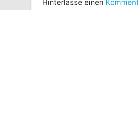
Hinterlasse einen
Komment
KOMMENTAR
*
NAME
*
EMAIL
WEBSITE