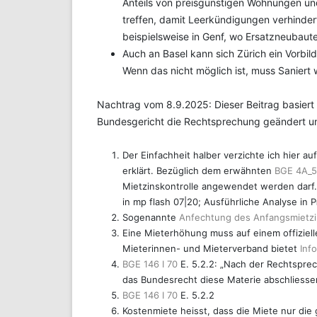
Anteils von preisgünstigen Wohnungen u
treffen, damit Leerkündigungen verhinder
beispielsweise in Genf, wo Ersatzneubaute
Auch an Basel kann sich Zürich ein Vorb
Wenn das nicht möglich ist, muss Saniert
Nachtrag vom 8.9.2025: Dieser Beitrag basiert 
Bundesgericht die Rechtsprechung geändert und
Der Einfachheit halber verzichte ich hier 
erklärt. Bezüglich dem erwähnten
BGE 4A_5
Mietzinskontrolle angewendet werden darf. (
in mp flash 07|20; Ausführliche Analyse in
P
Sogenannte
Anfechtung des Anfangsmietz
Eine Mieterhöhung muss auf einem offiziell
Mieterinnen- und Mieterverband bietet
Inf
BGE 146 I 70
E. 5.2.2: „Nach der Rechtsprec
das Bundesrecht diese Materie abschliessen
BGE 146 I 70
E. 5.2.2
Kostenmiete heisst, dass die Miete nur die