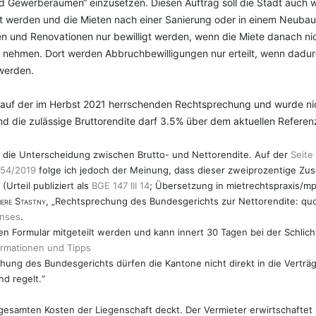
nd Gewerberäumen“ einzusetzen. Diesen Auftrag soll die Stadt auc
t werden und die Mieten nach einer Sanierung oder in einem Neubau
n und Renovationen nur bewilligt werden, wenn die Miete danach nic
ild nehmen. Dort werden Abbruchbewilligungen nur erteilt, wenn da
 werden.
auf der im Herbst 2021 herrschenden Rechtsprechung und wurde nicht
 die zulässige Bruttorendite darf 3.5% über dem aktuellen Referenz
auf die Unterscheidung zwischen Brutto- und Nettorendite. Auf der
Seite
54/2019
folge ich jedoch der Meinung, dass dieser zweiprozentige Zusch
Urteil publiziert als
BGE 147 III 14
; Übersetzung in mietrechtspraxis/m
iere Stastny
, „Rechtsprechung des Bundesgerichts zur Nettorendite: quo v
inses
.
en Formular mitgeteilt werden und kann innert 30 Tagen bei der Schli
ormationen und Tipps
hung des Bundesgerichts dürfen die Kantone nicht direkt in die Verträ
d regelt.“
 gesamten Kosten der Liegenschaft deckt. Der Vermieter erwirtschaftet