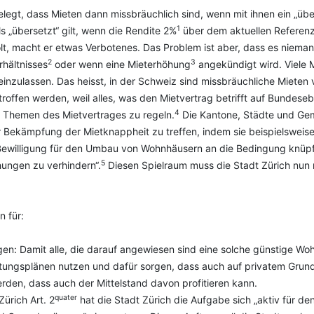
legt, dass Mieten dann missbräuchlich sind, wenn mit ihnen ein „über
1
s „übersetzt“ gilt, wenn die Rendite 2%
über dem aktuellen Referenzz
t, macht er etwas Verbotenes. Das Problem ist aber, dass es nieman
2
3
rhältnisses
oder wenn eine Mieterhöhung
angekündigt wird. Viele 
n einzulassen. Das heisst, in der Schweiz sind missbräuchliche Miete
fen werden, weil alles, was den Mietvertrag betrifft auf Bundeseben
4
 Themen des Mietvertrages zu regeln.
Die Kantone, Städte und Ge
r Bekämpfung der Mietknappheit zu treffen, indem sie beispielsw
e Bewilligung für den Umbau von Wohnhäusern an die Bedingung knüp
5
hungen zu verhindern“.
Diesen Spielraum muss die Stadt Zürich nun 
n für:
en: Damit alle, die darauf angewiesen sind eine solche günstige Wo
altungsplänen nutzen und dafür sorgen, dass auch auf privatem Gru
werden, dass auch der Mittelstand davon profitieren kann.
quater
ürich Art. 2
hat die Stadt Zürich die Aufgabe sich „aktiv für d