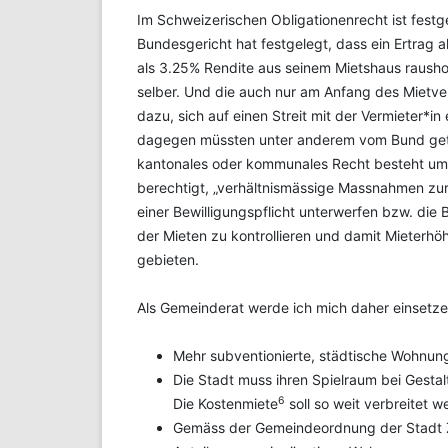
Im Schweizerischen Obligationenrecht ist festge
Bundesgericht hat festgelegt, dass ein Ertrag al
als 3.25% Rendite aus seinem Mietshaus raushol
selber. Und die auch nur am Anfang des Mietve
dazu, sich auf einen Streit mit der Vermieter*i
dagegen müssten unter anderem vom Bund getrof
kantonales oder kommunales Recht besteht um
berechtigt, „verhältnismässige Massnahmen zu
einer Bewilligungspflicht unterwerfen bzw. di
der Mieten zu kontrollieren und damit Mieterhö
gebieten.
Als Gemeinderat werde ich mich daher einsetze
Mehr subventionierte, städtische Wohnung
Die Stadt muss ihren Spielraum bei Gest
6
Die Kostenmiete
soll so weit verbreitet 
Gemäss der Gemeindeordnung der Stadt Z